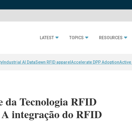
LATEST
TOPICS
RESOURCES
ty
Industrial AI Data
Sewn RFID apparel
Accelerate DPP Adoption
Active
e da Tecnologia RFID
: A integração do RFID