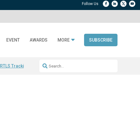
EVENT
AWARDS
MORE
SUBSCRIBE
 RTLS Tracking
RFID checkout technology
Avery Dennison ReadyDPP
R