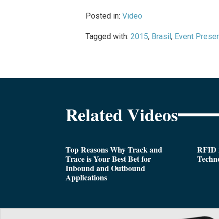
Posted in:
Video
Tagged with:
2015
,
Brasil
,
Event Presen
Related Videos
Top Reasons Why Track and
RFID i
Trace is Your Best Bet for
Techn
Inbound and Outbound
Applications