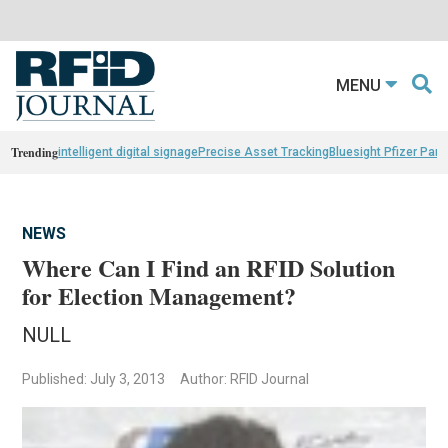
MENU
Trending
intelligent digital signage
Precise Asset Tracking
Bluesight Pfizer Part
NEWS
Where Can I Find an RFID Solution
for Election Management?
NULL
Published: July 3, 2013
Author: RFID Journal