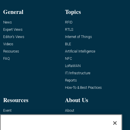
General
Topics
News
RFID
Expert Views
RTLS
Editor’s Views
Internet of Things
Videos
BLE
Resources
Artificial Intelligence
FAQ
NFC
LoRaWAN
IT/Infrastructure
Reports
How-To & Best Practices
Resources
About Us
Event
About
Awards
Advertise
Contact RFID Journal