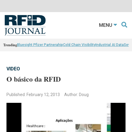
MENU
Trending
Bluesight Pfizer Partnerahip
Cold Chain Visibility
Industrial AI Data
Sewn
VIDEO
O básico da RFID
Published: February 12, 2013
Author: Doug