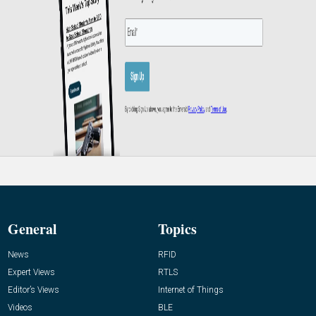
General
Topics
News
RFID
Expert Views
RTLS
Editor’s Views
Internet of Things
Videos
BLE