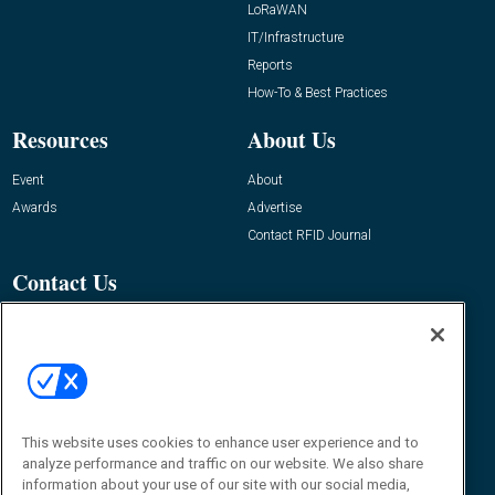
LoRaWAN
IT/Infrastructure
Reports
How-To & Best Practices
Resources
About Us
Event
About
Awards
Advertise
Contact RFID Journal
Contact Us
James Hickey, Managing Editor, RFID
Journal
Editor@RFIDJournal.com
This website uses cookies to enhance user experience and to
analyze performance and traffic on our website. We also share
information about your use of our site with our social media,