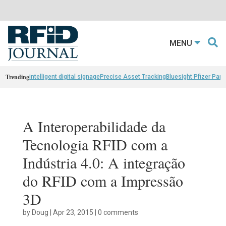
MENU
Trending
intelligent digital signage
Precise Asset Tracking
Bluesight Pfizer Part
A Interoperabilidade da
Tecnologia RFID com a
Indústria 4.0: A integração
do RFID com a Impressão
3D
by
Doug
|
Apr 23, 2015
|
0 comments